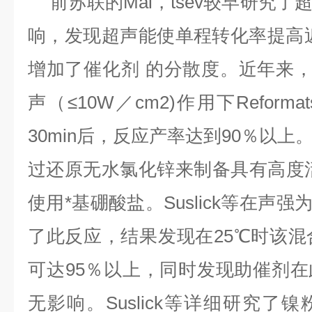
前苏联的
Mai
，
tsev
较早研究了
响，发现超声能使单程转化率提高
增加了催化剂
的分散度。近年来
声（≤
10W
／
cm2)
作用下
Reformat
30min
后，反应产率达到
90
％以上
过还原无水氯化锌来制备具有高度
使用*基硼酸盐。
Suslick
等在声强
了此反应，结果发现在
25
℃时该混
可达
95
％以上，同时发现助催剂在
无影响。
Suslick
等详细研究了镍