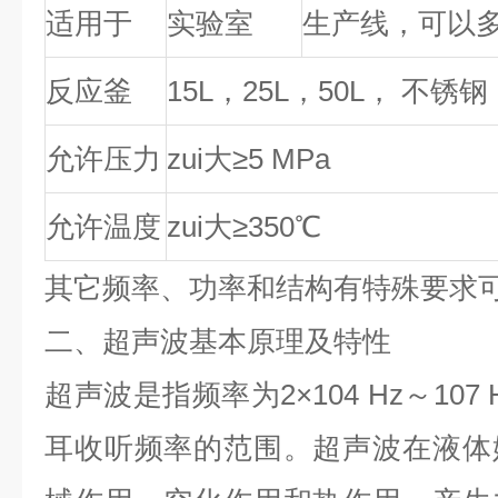
适用于
实验室
生产线，可以
反应釜
15L
，
2
5
L
，
5
0
L
，
不锈钢
允许压力
zui大≥
5 MPa
允许温度
zui大≥
350
℃
其它频率、功率和结构有特殊要求
二、超声波基本原理及特性
超声波是指频率为
2
×
104 Hz
～
107 
耳收听频率的范围。超声波在液体