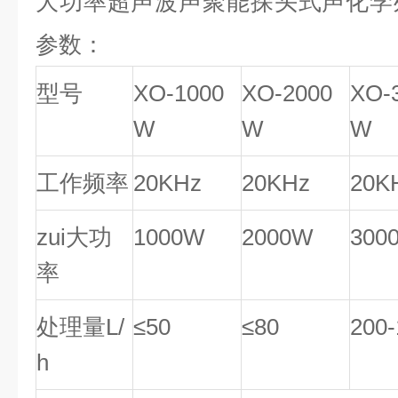
大功率超声波声聚
能探头式声化学处
参数
：
型号
XO-1000
XO-2000
XO-
W
W
W
工作频率
20
K
Hz
20
K
Hz
20
K
zui大功
10
00W
2
000W
30
0
率
处理量
L/
≤
50
≤
8
0
200-
h