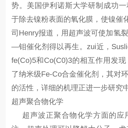
势。美国伊利诺斯大学研制成功一
于除去镍粉表面的氧化膜，使镍催
司
Henry
报道，用超声波可使加氢
—钼催化剂得以再生。zui近，
Susl
fe(Co)5
和
Co(C0)3
的相互作用发现
了纳米级
Fe-Co
合金催化剂，其对
的活性，详细的机理正进一步研究
超声聚合物化学
超声波正聚合物化学方面的应