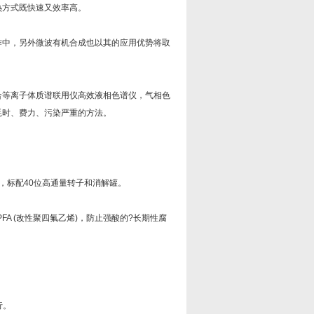
热方式既快速又效率高。
中，另外微波有机合成也以其的应用优势将取
等离子体质谱联用仪高效液相色谱仪，气相色
耗时、费力、污染严重的方法。
标配40位高通量转子和消解罐。
A (改性聚四氟乙烯)，防止强酸的?长期性腐
行。