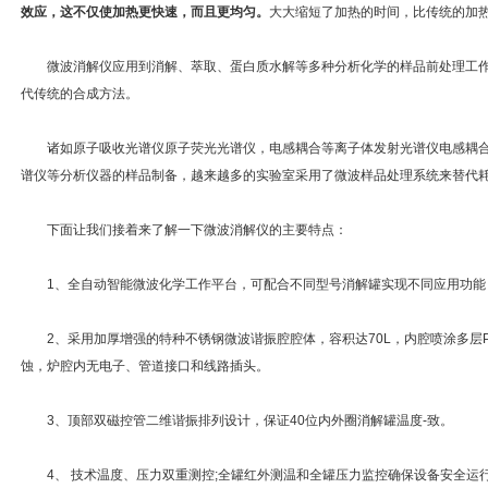
效应，这不仅使加热更快速，而且更均匀。
大大缩短了加热的时间，比传统的加
微波消解仪应用到消解、萃取、蛋白质水解等多种分析化学的样品前处理工作
代传统的合成方法。
诸如原子吸收光谱仪原子荧光光谱仪，电感耦合等离子体发射光谱仪电感耦合
谱仪等分析仪器的样品制备，越来越多的实验室采用了微波样品处理系统来替代
下面让我们接着来了解一下微波消解仪的主要特点：
1、全自动智能微波化学工作平台，可配合不同型号消解罐实现不同应用功能，
2、采用加厚增强的特种不锈钢微波谐振腔腔体，容积达70L，内腔喷涂多层PF
蚀，炉腔内无电子、管道接口和线路插头。
3、顶部双磁控管二维谐振排列设计，保证40位内外圈消解罐温度-致。
4、 技术温度、压力双重测控;全罐红外测温和全罐压力监控确保设备安全运