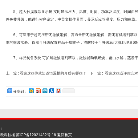
5、超大触摸液晶显示屏:实时显示压力、温度、时间、功率及温度、时间曲线，-
件免费升级，能进行程序设定，中英文操作界面，显示反应管温度、压力和曲线
6、可应用于超高压密闭微波消解、高通量密闭微波消解、密闭有机溶剂萃取
求的微波实验。仪器可升级配置样品干燥转子，消解转子可升级zui大批处理量60
7、样品制备系统:可扩展微波溶剂萃取，微波辅助氧燃烧，蛋白水解，蒸发干
上一篇 :
看完这些你就知道恒温槽的介质有哪些了
下一篇 :
看完这些或许你会对
分享到：
ml
先欧科技楼
苏ICP备12021482号-18
返回首页