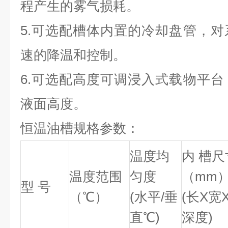
程产生的雾气损耗。
5.可选配槽体内置的冷却盘管，
速的降温和控制。
6.可选配高度可调浸入式载物平
液面高度。
恒温油槽规格参数：
温度均
内 槽尺
温度范围
匀度
（mm
型 号
（℃）
(水平/垂
(长X宽
直℃)
深度)