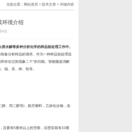
当前位置：
网站首页
>
技术文章
> 详细内容
装环境介绍
64次
白质水解等多种分析化学的样品前处理工作中。
制备分析样品的渴求。作为一种样品前处理设
和存在过热现象二个*的功能。智能微波消解
铬、镉、汞、砷、铅等。
醇、丙二醇等)，航空燃料，乙炔化合物，各
且要有5厘米以上的空隙，后壁应留有10厘