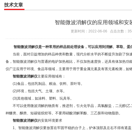
技术文章
智能微波消解仪的应用领域和安
更新时间：2022-06-06 点击次数：35
智能微波消解仪
是一种常用的样品前处理设备，可以应用到消解、萃取、蛋
当前，面对日益增加的样品种类和数量，现代分析水平的不断提升加剧了快速
备，智能微波消解仪与普通的电炉加热相比，不仅加热速度快，还具有体加热功能
仪广泛应用于环境、食品等领域，主要用于用于重金属元素及有害元素检测，如
智能微波消解仪
主要应用领域有：
(1)食品，包括乳制品、粮油、饮料、茶叶等。
(2)环境，包括大气、土壤、水等。
(3)其他领域，如涂料、塑料、玩具等。
不可以使用微波消解的物质有，推进剂，引火化学品，高氯酸盐，二元醇(乙二
种醚类、酮类、短碳链烷烃等。不要用硝酸消解苯酚、三乙胺和动物脂肪。
智能微波消解仪
的安装环境要求
1、智能微波消解仪要放置在牢固平稳的台子上，炉体顶部及左右不得有遮盖，