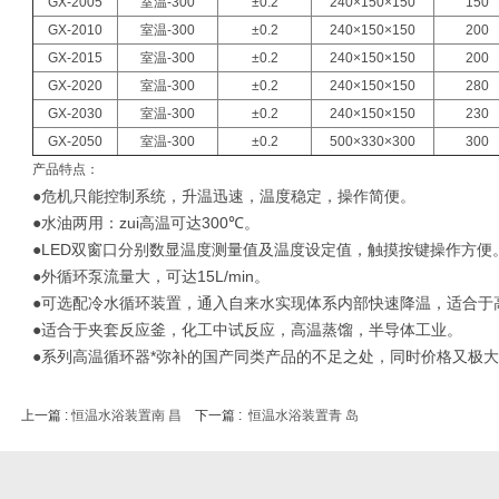
GX-2005
室温-300
±0.2
240×150×150
150
GX-2010
室温-300
±0.2
240×150×150
200
GX-2015
室温-300
±0.2
240×150×150
200
GX-2020
室温-300
±0.2
240×150×150
280
GX-2030
室温-300
±0.2
240×150×150
230
GX-2050
室温-300
±0.2
500×330×300
300
产品特点：
●危机只能控制系统，升温迅速，温度稳定，操作简便。
●水油两用：zui高温可达
300
℃。
●
LED
双窗口分别数显温度测量值及温度设定值，触摸按键操作方便
●外循环泵流量大，可达
15L/min
。
●可选配冷水循环装置，通入自来水实现体系内部快速降温，适合于
●适合于夹套反应釜，化工中试反应，高温蒸馏，半导体工业。
●系列高温循环器*弥补的国产同类产品的不足之处，同时价格又极
上一篇 :
恒温水浴装置南 昌
下一篇 :
恒温水浴装置青 岛