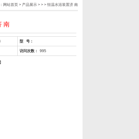
：
网站首页
>
产品展示
> > > 恒温水浴装置济 南
 南
8
型 号：
访问次数：
995
】