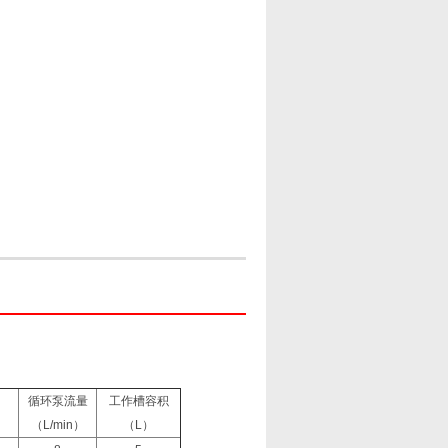
循环泵流量
工作槽容积
）
（L/min）
（L）