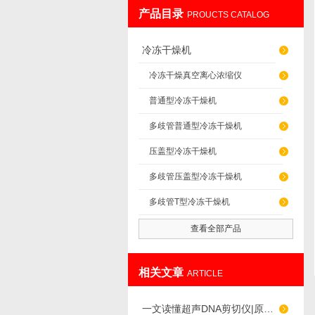
产品目录
PROUCTS CATALOG
南京先欧仪器制造有限公
冷冻干燥机
冷冻干燥真空离心浓缩仪
普通型冷冻干燥机
多歧管普通型冷冻干燥机
压盖型冷冻干燥机
多歧管压盖型冷冻干燥机
多歧管T型冷冻干燥机
查看全部产品
相关文章
ARTICLE
一文读懂超声DNA剪切仪|原理、应用全解析