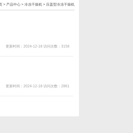
页
>
产品中心
>
冷冻干燥机
>
压盖型冷冻干燥机
更新时间：2024-12-18
访问次数：3158
更新时间：2024-12-18
访问次数：2861