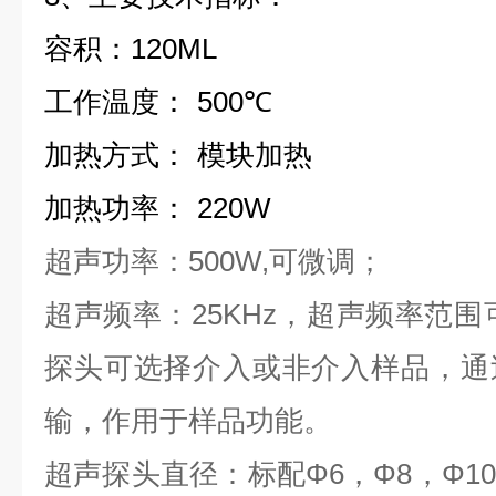
容积
：
1
2
0ML
工作温度
：
500
℃
加热方式
：
模块加热
加热功率
：
220W
超声功率
：
500W,
可微调；
超声频率：25KHz，超声频率范围可
探头可选择介入或非介入样品，通
输，作用于样品功能。
超声探头直径：
标配
Φ
6
，Φ
8
，Φ
10