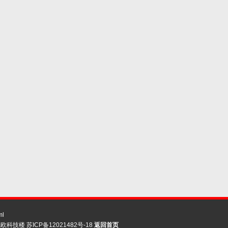
ml
先欧科技楼
苏ICP备12021482号-18
返回首页