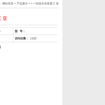
：
网站首页
>
产品展示
> > > 恒温水浴装置三 亚
 亚
8
型 号：
访问次数：
1102
】