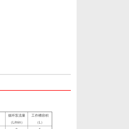
循环泵流量
工作槽容积
）
（L/min）
（L）