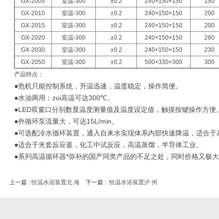
GX-2005
室温-300
±0.2
240×150×150
150
GX-2010
室温-300
±0.2
240×150×150
200
GX-2015
室温-300
±0.2
240×150×150
200
GX-2020
室温-300
±0.2
240×150×150
280
GX-2030
室温-300
±0.2
240×150×150
230
GX-2050
室温-300
±0.2
500×330×300
300
产品特点：
●危机只能控制系统，升温迅速，温度稳定，操作简便。
●水油两用：zui高温可达
300
℃。
●
LED
双窗口分别数显温度测量值及温度设定值，触摸按键操作方便
●外循环泵流量大，可达
15L/min
。
●可选配冷水循环装置，通入自来水实现体系内部快速降温，适合于
●适合于夹套反应釜，化工中试反应，高温蒸馏，半导体工业。
●系列高温循环器*弥补的国产同类产品的不足之处，同时价格又极
上一篇 :
恒温水浴装置北 海
下一篇 :
恒温水浴装置泸 州