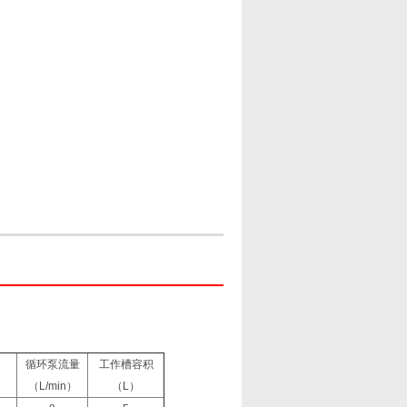
循环泵流量
工作槽容积
）
（L/min）
（L）