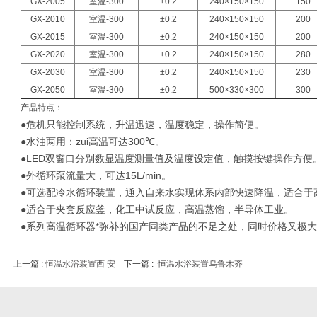
GX-2005
室温-300
±0.2
240×150×150
150
GX-2010
室温-300
±0.2
240×150×150
200
GX-2015
室温-300
±0.2
240×150×150
200
GX-2020
室温-300
±0.2
240×150×150
280
GX-2030
室温-300
±0.2
240×150×150
230
GX-2050
室温-300
±0.2
500×330×300
300
产品特点：
●危机只能控制系统，升温迅速，温度稳定，操作简便。
●水油两用：zui高温可达
300
℃。
●
LED
双窗口分别数显温度测量值及温度设定值，触摸按键操作方便
●外循环泵流量大，可达
15L/min
。
●可选配冷水循环装置，通入自来水实现体系内部快速降温，适合于
●适合于夹套反应釜，化工中试反应，高温蒸馏，半导体工业。
●系列高温循环器*弥补的国产同类产品的不足之处，同时价格又极
上一篇 :
恒温水浴装置西 安
下一篇 :
恒温水浴装置乌鲁木齐