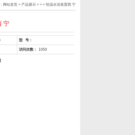
：
网站首页
>
产品展示
> > > 恒温水浴装置西 宁
 宁
8
型 号：
访问次数：
1050
】