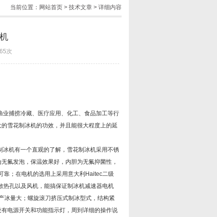
当前位置：
网站首页
>
技术文章
> 详细内容
机
65次
渔业捕捞冷藏、医疗应用、化工、食品加工等行
大的雪花制冰机的功效，并且能很大程度上的延
制冰机有一个直观的了解，雪花制冰机采用不锈
为无氟发泡，保温效果好，内胆为无氟抑菌性，
可靠；在电机的选用上采用意大利Haitec二级
散热孔以及风机，能搞保证制冰机减速器电机
,产冰量大；螺旋滚刀挤压式制冰型式，结构紧
设有电源开关和功能指示灯，周到详细的操作说