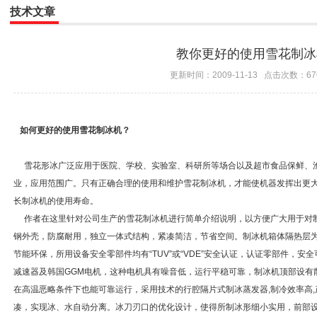
技术文章
教你更好的使用雪花制冰
更新时间：2009-11-13 点击次数：67
如何更好的使用雪花制冰机？
雪花形冰广泛应用于医院、学校、实验室、科研所等场合以及超市食品保鲜、
业，应用范围广。只有正确合理的使用和维护雪花制冰机，才能使机器发挥出更
长制冰机的使用寿命。
作者在这里针对公司生产的雪花制冰机进行简单介绍说明，以方便广大用于对
钢外壳，防腐耐用，独立一体式结构，紧凑简洁，节省空间。制冰机箱体隔热层
节能环保，所用设备安全零部件均有“TUV”或“VDE”安全认证，认证零部件，安全
减速器及韩国GGM电机，这种电机具有噪音低，运行平稳可靠，制冰机顶部设有
在高温恶略条件下也能可靠运行，采用技术的行腔隔片式制冰蒸发器,制冷效率高
凑，实现冰、水自动分离。冰刀刃口的优化设计，使得所制冰形细小实用，前部