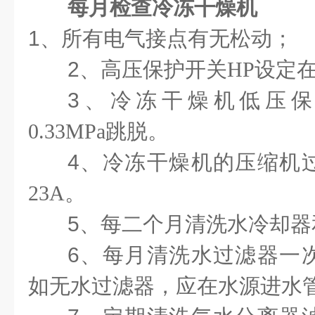
每月检查冷冻干燥机
1
、
所有电气接点有无松动；
2
、
高压保护开关
HP
设定
3
、
冷冻干燥机低压
0.33MPa
跳脱。
4
、
冷冻干燥机的压缩机
23A
。
5
、
每二个月清洗水冷却器
6
、
每月清洗水过滤器一
如无水过滤器，应在水源进水