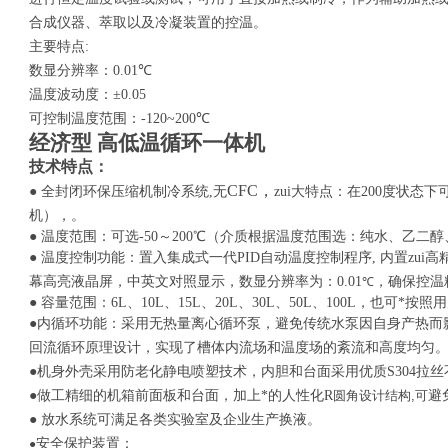
合成仪器、萃取以及冷凝装置的控温
。
主要特点
:
数显分辨率：
0.01
℃
温度波动度：
±0.0
5
可控制
温度范围：
-120~
2
00
℃
经济型
高低温循环一体机
技术特点：
CFC
，
● 全封闭环保压缩机制冷系统,无
zui大特点：在
200
度状态下
机），
。
●
温度范围
：
可选
-50
～
2
00
℃
（介质根据温度范围选：纯水、乙二醇
● 温度控制功能：置入集成式一代PID自动温度控制程序,
内置zui高
幕高亮液晶屏，中英文对照显示，数显分辨率为：0.01
，确保控温
℃
● 容量范围：6L、
10L
、
15L
、
20L
、
30L
、
50L
、
100L
，也
可*按照
●内循环功能：采用无热量离心循环泵，避免传统水泵因自身产热而
回流循环原理设计
，
实现了槽体内流场和温度场的紊流和高度均匀
●机身外壳采用防老化静电喷塑技术，
内胆
和台面
采用优质
S304
拉丝
●
做工精细的机箱前面板和台面，加上
*
的人性化
R
圆角设计
结构
,
可
避
●
放水系统可满足各类实验室及企业生产换液
。
安全保护装置：
●