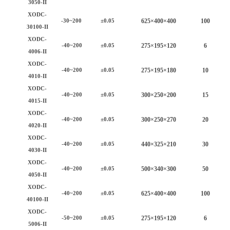
3050-II
XODC-
625
×
40
0×
40
0
100
-30~200
±0.05
30100-II
XODC-
2
75
×
195
×1
2
0
6
-40~200
±0.05
4006-II
XODC-
2
75
×
195
×
18
0
10
-40~200
±0.05
4010-II
XODC-
300×250×200
15
-40~200
±0.05
4015-II
XODC-
30
0×2
5
0×2
7
0
20
-40~200
±0.05
4020-II
XODC-
4
4
0×325×2
1
0
30
-40~200
±0.05
4030-II
XODC-
50
0×
34
0×
3
0
0
50
-40~200
±0.05
4050-II
XODC-
625
×
40
0×
40
0
100
-40~200
±0.05
40100-II
XODC-
2
75
×
195
×1
2
0
6
-50~200
±0.05
5006-II