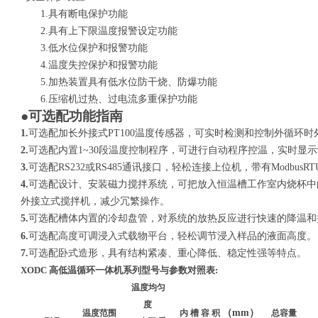
1.
具有断电保护功能
2.具有
上下限温度报警设定
功能
3.低水位保护和报警功能
4.温度失控保护和报警功能
5.加热装置具有低水位防干烧、防爆功能
6.压缩机过热、过电流多重保护功能
●可选配功能指南
1.
可选配加长外接式PT100温度传感器，可实时检测和控制外循环
2.
可选配内置1~30段温度控制程序，可进行自动程序控温，实时显
3.
可选配RS232或RS485通讯接口，轻松连接
上位机，带有
ModbusRT
4.
可
选配
设计
、安装
磁力搅拌系统
，
可把放入恒温槽工作室内烧杯中
外接立式
搅拌机
，减少冗繁操作。
5.
可选配槽体内置的冷却盘管，对系统的放热反应进行快速的降温和
高度可调浸入式
平台
6.
可选配
载物
，轻松调节浸入样品的液面高度。
7.
可选配卧式造形
，
具有结构紧凑、
重心降低
、稳定性强等特点。
XODC 高低温循环一体机
系列型号与参数对照表:
温度均匀
度
（mm）
温度范围
内 槽 容 积
总容量