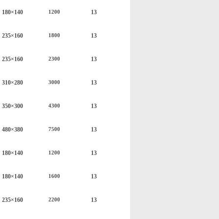
180×140
1
3
1200
235×160
1
3
1800
235×160
1
3
2300
310×280
1
3
3000
350
×
300
1
3
4300
48
0×
38
0
1
3
7500
180×140
1
3
1200
180×140
1
3
1600
235×160
1
3
2200