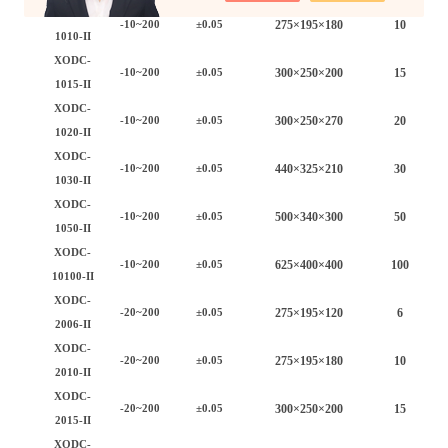
XODC-
2
75
×
195
×
18
0
10
-10~200
±0.05
1010-II
XODC-
300×250×200
15
-10~200
±0.05
1015-II
XODC-
30
0×2
5
0×2
7
0
20
-10~200
±0.05
1020-II
XODC-
4
4
0×325×2
1
0
30
-10~200
±0.05
1030-II
XODC-
50
0×
34
0×
30
0
50
-10~200
±0.05
1050-II
XODC-
625
×
40
0×
40
0
100
-10~200
±0.05
10100-II
XODC-
2
75
×
195
×1
2
0
6
-20~200
±0.05
2006-II
XODC-
2
75
×
195
×
18
0
10
-20~200
±0.05
2010-II
XODC-
300×250×200
15
-20~200
±0.05
2015-II
XODC-