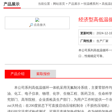
产品展示
当前位置：
网站首页
>
产品展示
>
恒温槽系列
>
高低温
经济型高低温循
点击放大
更新时间：
2024-12-1
厂商性质：
生产厂家
本公司系列高低温循环一
口，性能稳定可靠。
产品介绍
索取报价
本公司系列
高低温循环一体机
采用无氟制冷系统，主要零部件
油、化工、电子仪表、物理、化学、生物工程、医药卫生、生命科
究部门
、
高等院校
、
企业质检及生产部门，为用户工作时提供一个
zui大特点：在
200
度状态下可直接启动压缩机制冷（不损伤压缩机）
进行恒定温度试验或测试，可
用于
直接加热或制冷
，作为
辅助加热