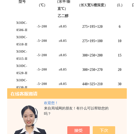
型号
（水平/垂
（℃）
（长X宽X槽深度）
（L）
直℃）
乙二醇
XODC-
2
75
×
195
×1
2
0
6
-5~200
±0.05
0506-II
XODC-
2
75
×
195
×
18
0
10
-5~200
±0.05
0510-II
XODC-
300×250×200
15
-5~200
±0.05
0515-II
XODC-
30
0×2
5
0×2
7
0
20
-5~200
±0.05
0520-II
XODC-
4
4
0×325×2
1
0
30
-5~200
±0.05
0530-II
XODC-
50
0×
34
0×
30
0
50
-5~200
±0.05
0550-II
欢迎您！
来自局域网的朋友！有什么可以帮助您的
XODC-
625
×
40
0×
40
0
100
-5~200
±0.05
吗？
05100-II
XODC-
2
75
×
195
×1
2
0
6
-10~200
±0.05
1006-II