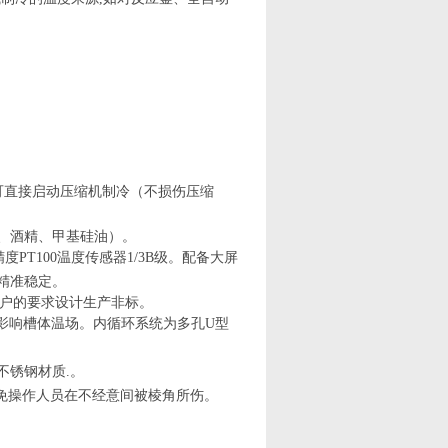
可直接启动压缩机制冷（不损伤压缩
、酒精、甲基硅油）
。
精度PT100温度传感器1/3B级。配备大屏
精准稳定。
用户的要求设计生产非标
。
影响槽体温场。内循环系统为
多孔
U
型
。
不锈钢
材质
.
。
免
操作人员
在不经意间被棱角
所
伤
。