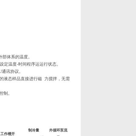
时外部体系的温度。
示设定温度-时间程序运运行状态。
U
通讯协议。
的
液态
样品直接进行磁
力搅拌，无需
控制。
制冷量
外循环泵流
工作槽开