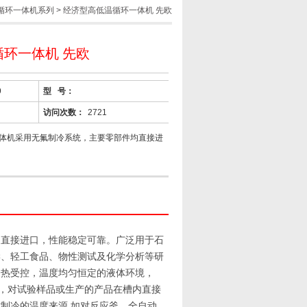
循环一体机系列
> 经济型高低温循环一体机 先欧
环一体机 先欧
9
型 号：
访问次数：
2721
体机采用无氟制冷系统，主要零部件均直接进
均
直接进口
，性能稳定可靠。广泛用于石
学、轻工食品、物性测试及化学分析等研
冷热受控，温度均匀恒定的液体环境，
，
对试验样品或生产的产品
在槽内直接
或制冷的
温度来源
,
如对反应釜、全自动