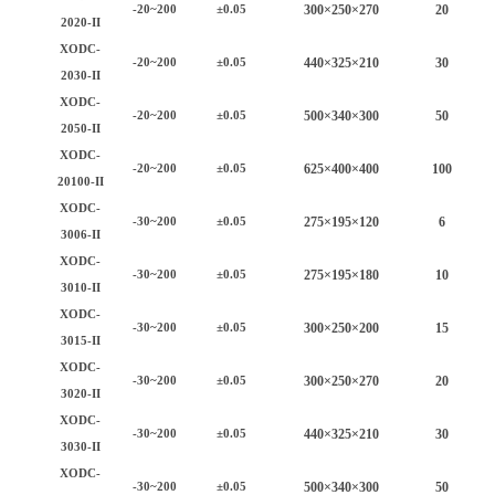
30
0×2
5
0×2
7
0
20
-20~200
±0.05
2020-II
XODC-
4
4
0×325×2
1
0
30
-20~200
±0.05
2030-II
XODC-
50
0×
34
0×
3
0
0
50
-20~200
±0.05
2050-II
XODC-
625
×
40
0×
40
0
100
-20~200
±0.05
20100-II
XODC-
2
75
×
195
×1
2
0
6
-30~200
±0.05
3006-II
XODC-
2
75
×
195
×
18
0
10
-30~200
±0.05
3010-II
XODC-
300×250×200
15
-30~200
±0.05
3015-II
XODC-
30
0×2
5
0×2
7
0
20
-30~200
±0.05
3020-II
XODC-
4
4
0×325×2
1
0
30
-30~200
±0.05
3030-II
XODC-
50
0×
34
0×
3
0
0
50
-30~200
±0.05