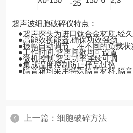
Xo-150
150
6
2,3
-25
超声波细胞破碎仪
特点：
●超声探头为进口钛合金材质
,
经久
●高能效换能器
,
确保功效强劲
●振幅自动调节，在不同的负载状
●工作时间
,
超声间歇均可设置
●微机控制
,
超声功率连续可调
●集成温度控制防止样品过热
●隔音箱均采用特殊隔音材料
,
隔音
上一篇：
细胞破碎方法