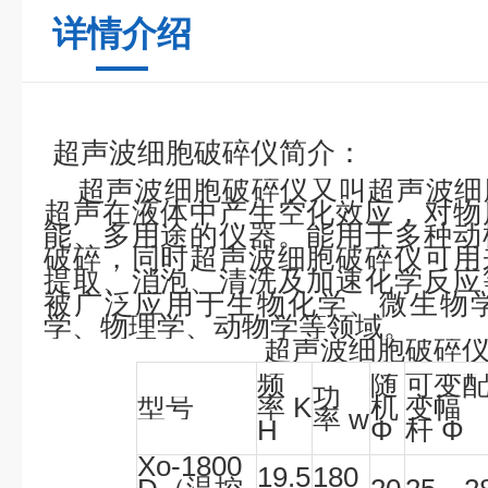
详情介绍
超声波细胞破碎仪简介：
超声波细胞破碎仪又叫超声波细
超声在液体中产生空化效应，对物
能、多用途的仪器。能用于多种动
破碎，同时超声波细胞破碎仪可用
提取、消泡、清洗及加速化学反应
被广泛应用于生物化学、微生物
学、物理学、动物学等领域。
超声波细胞破碎
频
随
可变
功
型号
率
K
机
变幅
率
w
H
Φ
杆
Φ
Xo
-1800
19.5
180