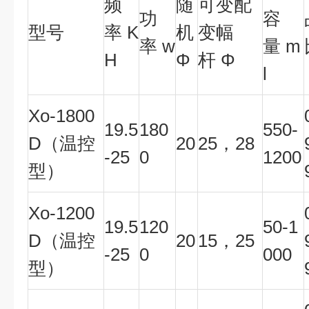
频
随
可变配
功
容
型号
率 K
机
变幅
率 w
量 m
H
Φ
杆 Φ
l
Xo
-1800
19.5
180
550-
D（
温控
20
25
，28
-25
0
1200
型）
Xo-1200
19.5
120
50-1
D（
温控
20
15
，25
-25
0
000
型）