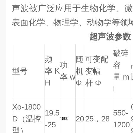
声波被广泛应用于生物化学、微
表面化学、物理学、动物学等领
超声波参
破碎
频
随
可变配
功
容
型号
率 K
机
变幅
率 w
量 m
H
Φ
杆 Φ
l
Xo-1800
19.5
550-
D（温控
20
25，28
1800
-25
1200
型）